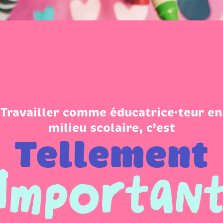
Travailler comme éducatrice·teur en
milieu scolaire, c’est
Tellement
valorisan
valorisan
importan
importan